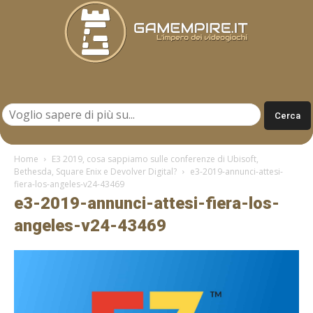
Gamempire.it
Home
E3 2019, cosa sappiamo sulle conferenze di Ubisoft,
Bethesda, Square Enix e Devolver Digital?
e3-2019-annunci-attesi-
fiera-los-angeles-v24-43469
e3-2019-annunci-attesi-fiera-los-
angeles-v24-43469