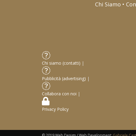
Chi Siamo • Con
Chi siamo (contatti)
|
Pubblicità (advertising)
|
Collabora con noi
|
Privacy Policy
© 2019 Web Design / Web Development:
Gabriele Cas