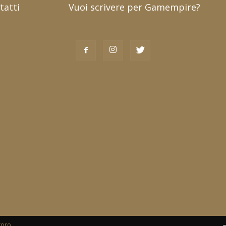
tatti
Vuoi scrivere per Gamempire?
toro