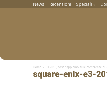
News
Recensioni
Speciali
Do
Home
E3 2019, cosa sappiamo sulle conferenze di U
square-enix-e3-201