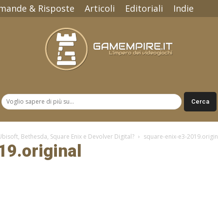
mande & Risposte
Articoli
Editoriali
Indie
Gamempire.it
bisoft, Bethesda, Square Enix e Devolver Digital?
square-enix-e3-2019.origin
9.original