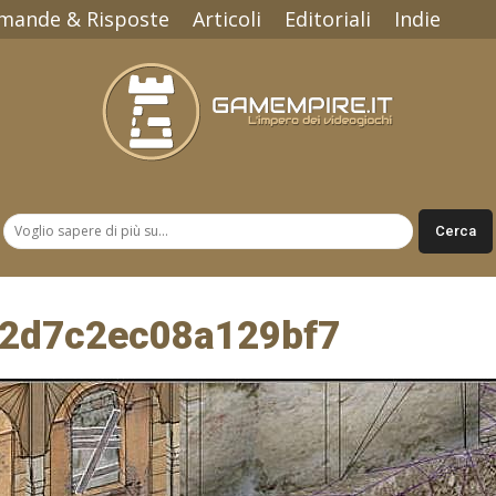
mande & Risposte
Articoli
Editoriali
Indie
Gamempire.it
2d7c2ec08a129bf7