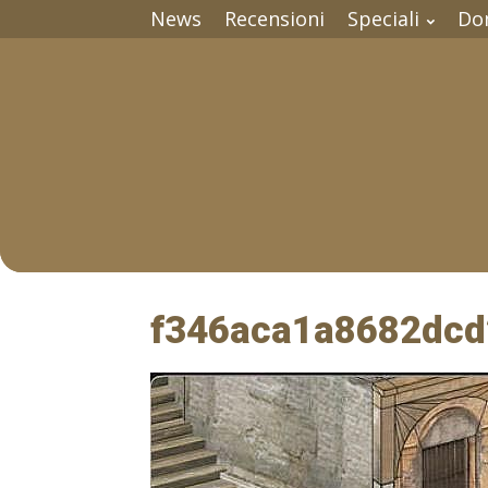
News
Recensioni
Speciali
Do
f346aca1a8682dcd