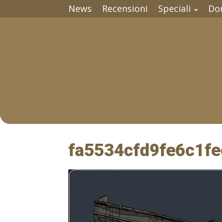
News
Recensioni
Speciali
Do
fa5534cfd9fe6c1f