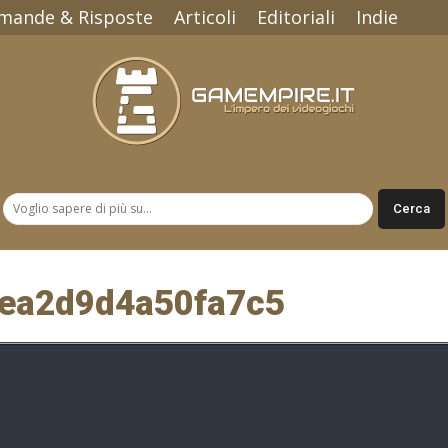
mande & Risposte
Articoli
Editoriali
Indie
Gamempire.it
eea2d9d4a50fa7c5