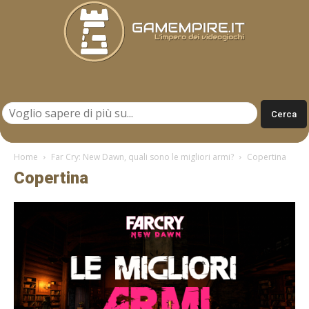
Gamempire.it
Home
Far Cry: New Dawn, quali sono le migliori armi?
Copertina
Copertina