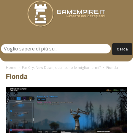
Gamempire.it
Home
Far Cry: New Dawn, quali sono le migliori armi?
Fionda
Fionda