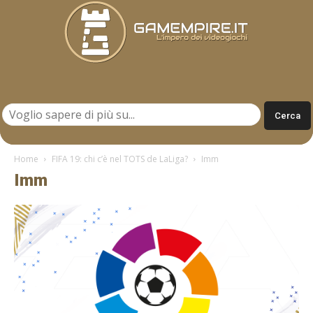
Gamempire.it
Home
FIFA 19: chi c’è nel TOTS de LaLiga?
Imm
Imm