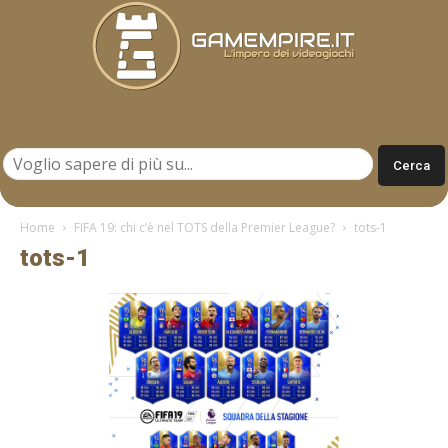
Gamempire.it
Home
FIFA 19: chi c’è nel TOTS della Premier League?
tots-1
tots-1