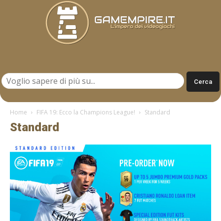
Gamempire.it
Home
FIFA 19: Ecco la Champions League!
Standard
Standard