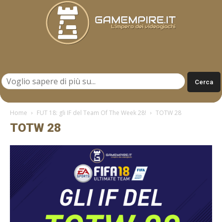
Gamempire.it
Home
FUT 18: gli IF del Team Of The Week 28!
TOTW 28
TOTW 28