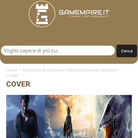
Gamempire.it
Home
Il concetto di esclusiva è l’ultima barriera da abbattere.
COVER
COVER