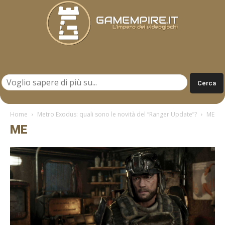
Gamempire.it
Home
Metro Exodus: quali sono le novità del “Ranger Update”?
ME
ME