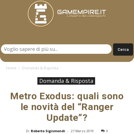
Gamempire.it
Home
Domanda & Risposta
Domanda & Risposta
Metro Exodus: quali sono
le novità del “Ranger
Update”?
Di
Roberto Sigismondi
-
27 Marzo 2019
0