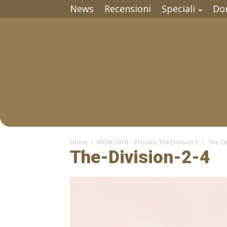
News
Recensioni
Speciali
Do
Home
MGW 2018 – Provato The Division 2
The-Di
The-Division-2-4