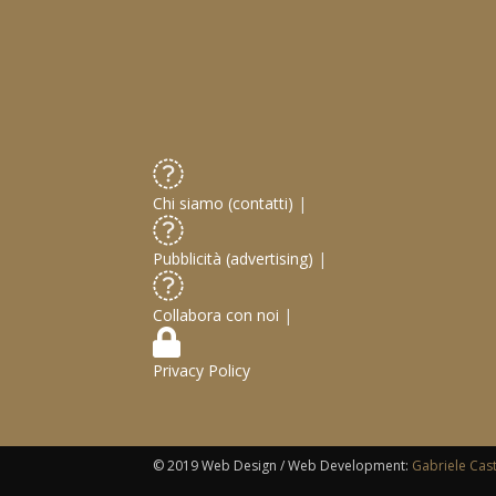
Chi siamo (contatti)
|
Pubblicità (advertising)
|
Collabora con noi
|
Privacy Policy
© 2019 Web Design / Web Development:
Gabriele Cas