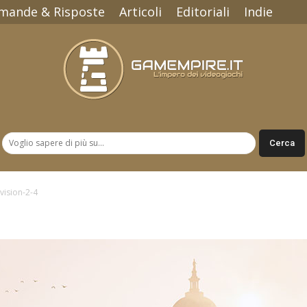
mande & Risposte
Articoli
Editoriali
Indie
Gamempire.it
vision-2-4