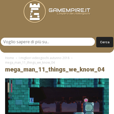
Gamempire.it
Home
I migliori videogiochi autunno 2018
mega_man_11_things_we_know_04
mega_man_11_things_we_know_04