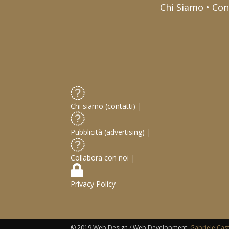
Chi Siamo • Con
Chi siamo (contatti)
|
Pubblicità (advertising)
|
Collabora con noi
|
Privacy Policy
© 2019 Web Design / Web Development:
Gabriele Cas