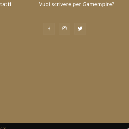
tatti
Vuoi scrivere per Gamempire?
toro