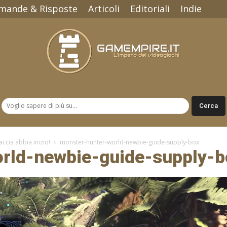
mande & Risposte
Articoli
Editoriali
Indie
Gamempire.it
ccia abbia inizio!
monster-hunter-world-newbie-guide-supply-box
rld-newbie-guide-supply-b