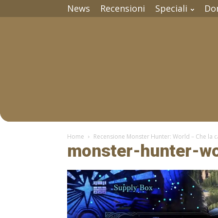
News
Recensioni
Speciali
Do
Home
Recensione Monster Hunter: World – Che la ca
monster-hunter-wo