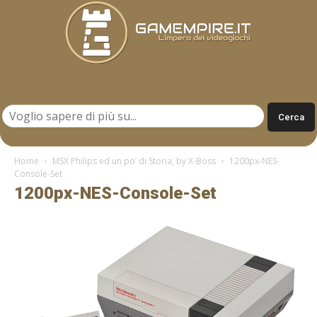
Gamempire.it
Home
MSX Philips ed un po’ di Storia, by X-Boss
1200px-NES-
Console-Set
1200px-NES-Console-Set