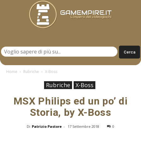
Gamempire.it
Home
Rubriche
X-Boss
Rubriche
X-Boss
MSX Philips ed un po’ di
Storia, by X-Boss
Di
Patrizio Pastore
-
17 Settembre 2018
0