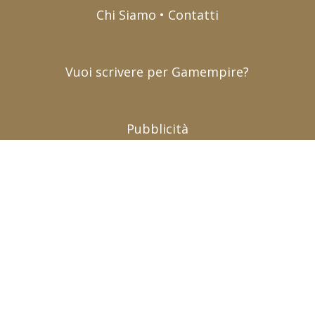
Chi Siamo • Contatti
Vuoi scrivere per Gamempire?
Pubblicità
Chi siamo (contatti)
|
Pubblicità (advertising)
|