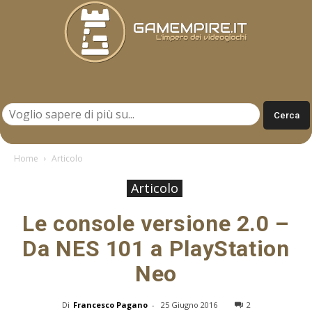
Gamempire.it
Home
Articolo
Articolo
Le console versione 2.0 –
Da NES 101 a PlayStation
Neo
Di
Francesco Pagano
-
25 Giugno 2016
2