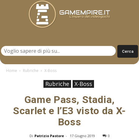
Gamempire.it
Home
Rubriche
X-Boss
Rubriche
X-Boss
Game Pass, Stadia,
Scarlet e l’E3 visto da X-
Boss
Di
Patrizio Pastore
-
17 Giugno 2019
0