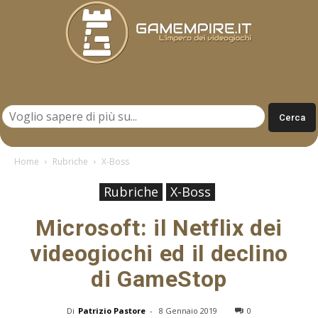
Gamempire.it
Home
Rubriche
X-Boss
Rubriche
X-Boss
Microsoft: il Netflix dei
videogiochi ed il declino
di GameStop
Di
Patrizio Pastore
-
8 Gennaio 2019
0