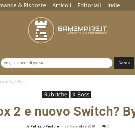
mande & Risposte
Articoli
Editoriali
Indie
Gamempire.it
itch? By X-Boss
Rubriche
X-Boss
ox 2 e nuovo Switch? B
Di
Patrizio Pastore
-
27 Novembre 2018
0