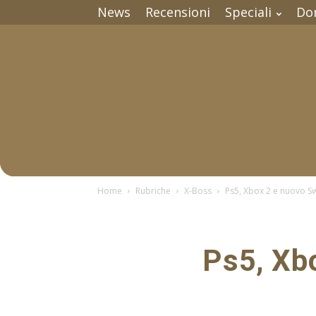
News
Recensioni
Speciali
Do
Home
Rubriche
X-Boss
Ps5, Xbox 2 e nuovo Sw
Ps5, Xb