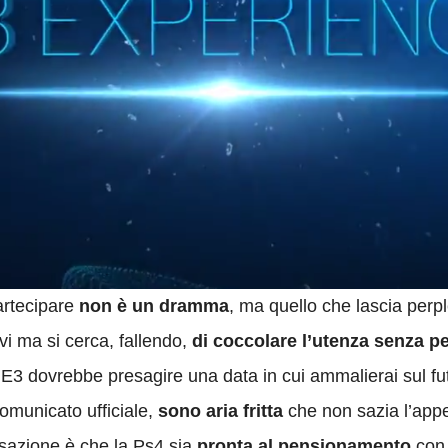
artecipare
non è un dramma
, ma quello che lascia perpl
i ma si cerca, fallendo,
di coccolare l’utenza senza pe
’E3 dovrebbe presagire una data in cui ammalierai sul futu
comunicato ufficiale,
sono aria fritta
che non sazia l’appet
sazione è che la Ps4 sia
pronta al pensionamento
con 