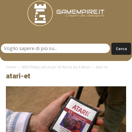
Gamempire.it
Home
MSX Philips ed un po’ di Storia, by X-Boss
atari-et
atari-et