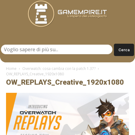
Gamempire.it
Home
Overwatch: cosa cambia con la patch 1.37?
OW_REPLAYS_Creative_1920x1080
OW_REPLAYS_Creative_1920x1080