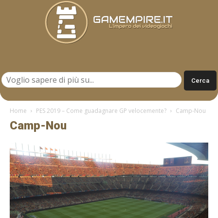
Gamempire.it
Home
PES 2019 – Come guadagnare GP velocemente?
Camp-Nou
Camp-Nou