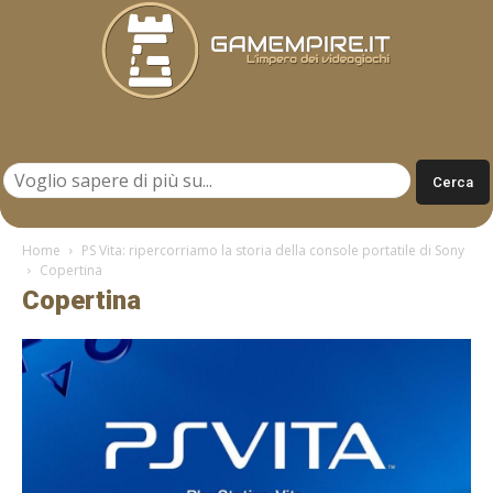
Gamempire.it
Home
PS Vita: ripercorriamo la storia della console portatile di Sony
Copertina
Copertina