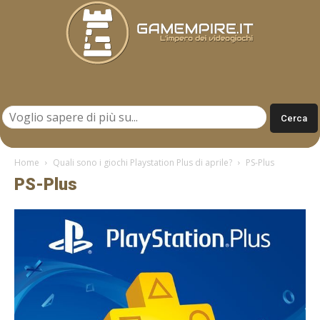
Gamempire.it
Home
Quali sono i giochi Playstation Plus di aprile?
PS-Plus
PS-Plus