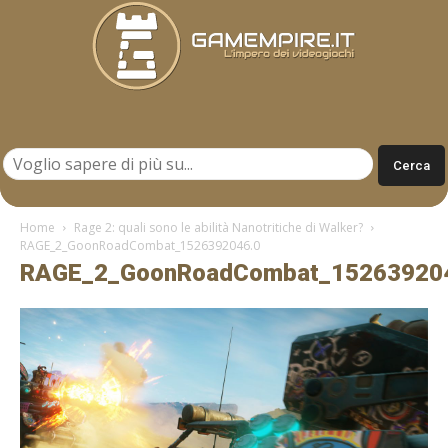
Gamempire.it
Home
Rage 2: quali sono le abilità Nanotritiche di Walker?
RAGE_2_GoonRoadCombat_1526392046.0
RAGE_2_GoonRoadCombat_15263920