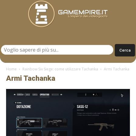
Gamempire.it
Home
Rainbow Six Siege: come utilizzare Tachanka
Armi Tachanka
Armi Tachanka