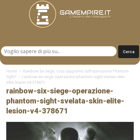
Gamempire.it
Home
Rainbow Six Siege, cosa sappiamo sull’operazione Phantom
Sight?
rainbow-six-siege-operazione-phantom-sight-svelata-skin-
elite-lesion-v4-378671
rainbow-six-siege-operazione-
phantom-sight-svelata-skin-elite-
lesion-v4-378671