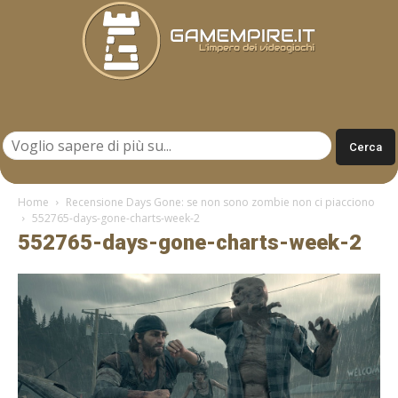
Gamempire.it
Home
Recensione Days Gone: se non sono zombie non ci piacciono
552765-days-gone-charts-week-2
552765-days-gone-charts-week-2