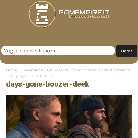
Gamempire.it
Home
Recensione Days Gone: se non sono zombie non ci piacciono
days-gone-boozer-deek
days-gone-boozer-deek