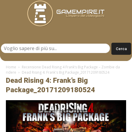
Gamempire.it
Home
Recensione Dead Rising 4 Frank’s Big Package – Zombie da
ridere
Dead Rising 4: Frank's Big Package_20171209180524
Dead Rising 4: Frank’s Big
Package_20171209180524