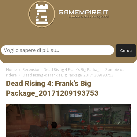
Gamempire.it
Home
Recensione Dead Rising 4 Frank’s Big Package – Zombie da
ridere
Dead Rising 4: Frank's Big Package_20171209193753
Dead Rising 4: Frank’s Big
Package_20171209193753