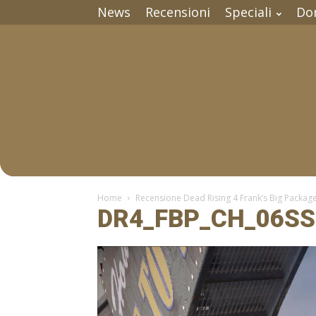
News
Recensioni
Speciali
Do
Home
Recensione Dead Rising 4 Frank’s Big Packag
DR4_FBP_CH_06SS