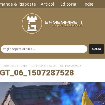
mande & Risposte
Articoli
Editoriali
Indie
Gamempire.it
e – Zombie da ridere
DR4_FBP_CH_06SSGT_06_1507287528
GT_06_1507287528