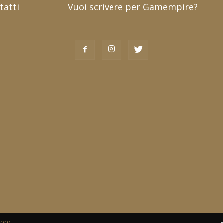
tatti
Vuoi scrivere per Gamempire?
toro