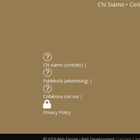
Chi Siamo • Con
Chi siamo (contatti)
|
Pubblicità (advertising)
|
Collabora con noi
|
Privacy Policy
© 2019 Web Design / Web Development:
Gabriele Cas