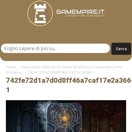
Gamempire.it
Home
Recensione Elder Scroll Online Wrathstone, l’antipasto prima
di Elsweyr
742fe72d1a7d0d8ff46a7caf17e2a366-1
742fe72d1a7d0d8ff46a7caf17e2a366
1