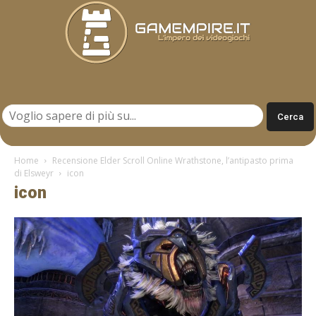
Gamempire.it
Home
Recensione Elder Scroll Online Wrathstone, l’antipasto prima
di Elsweyr
icon
icon