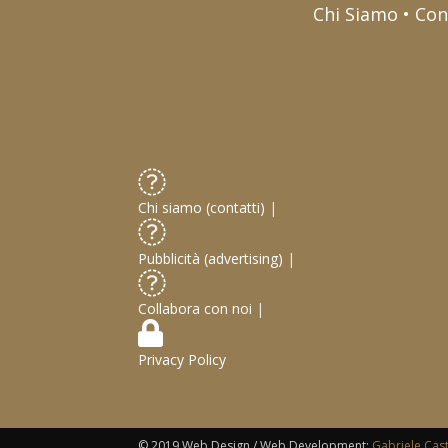
Chi Siamo • Con
Chi siamo (contatti)
|
Pubblicità (advertising)
|
Collabora con noi
|
Privacy Policy
© 2019 Web Design / Web Development:
Gabriele Cas