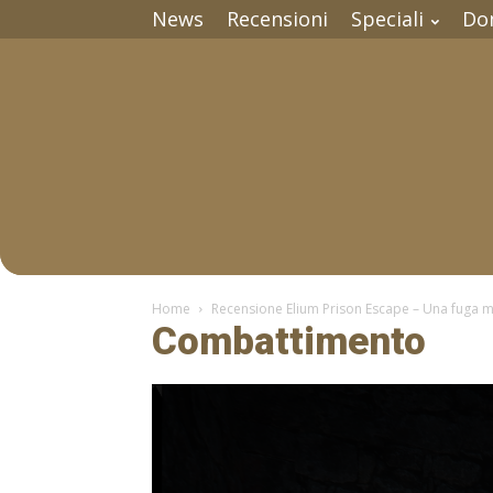
News
Recensioni
Speciali
Do
Home
Recensione Elium Prison Escape – Una fuga m
Combattimento