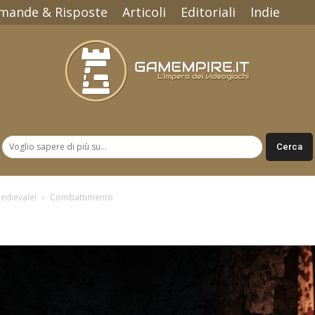
mande & Risposte
Articoli
Editoriali
Indie
Gamempire.it
edievale!
Combattimento