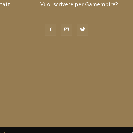
tatti
Vuoi scrivere per Gamempire?
toro