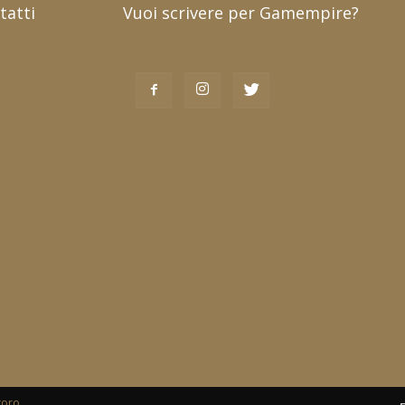
tatti
Vuoi scrivere per Gamempire?
toro