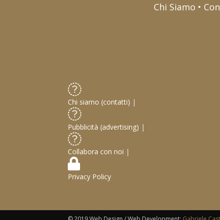
Chi Siamo • Con
Chi siamo (contatti)
|
Pubblicità (advertising)
|
Collabora con noi
|
Privacy Policy
© 2019 Web Design / Web Development:
Gabriele Cas