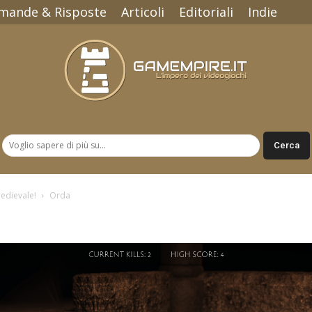
mande & Risposte
Articoli
Editoriali
Indie
Gamempire.it
edievale!
Orda