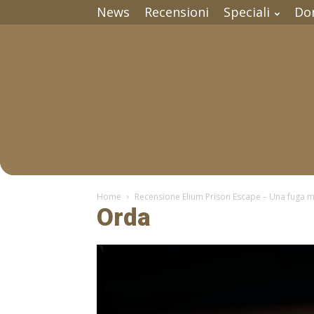
News
Recensioni
Speciali
Do
Home
Recensione Elium Prison Escape – Una fuga m
Orda