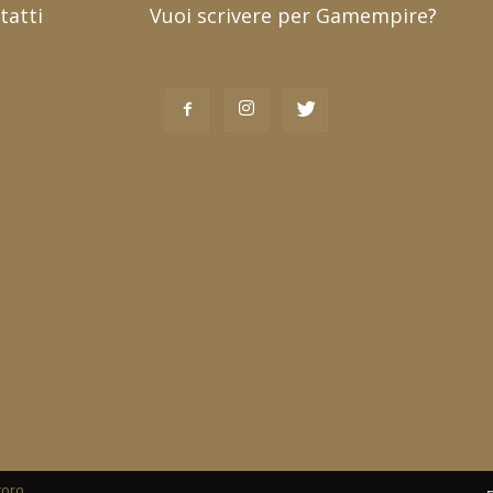
tatti
Vuoi scrivere per Gamempire?
toro