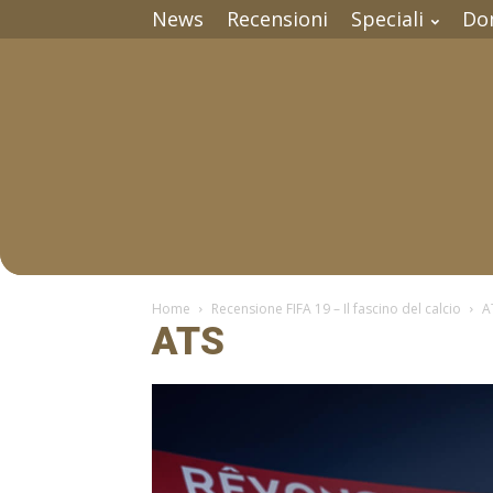
News
Recensioni
Speciali
Do
Home
Recensione FIFA 19 – Il fascino del calcio
A
ATS