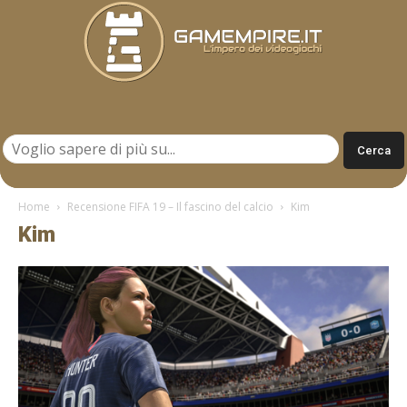
Gamempire.it
Home
Recensione FIFA 19 – Il fascino del calcio
Kim
Kim