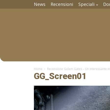
News
Recensioni
Speciali
Do
Home
Recensione Golem Gates – Un interessante ind
GG_Screen01