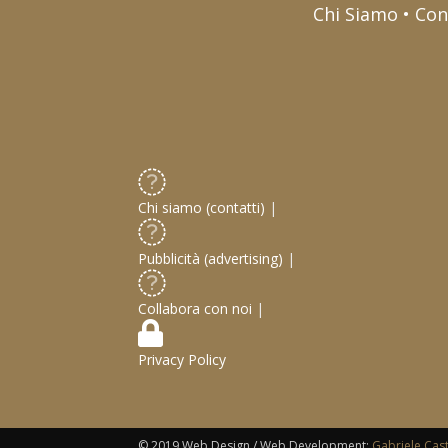
Chi Siamo • Con
Chi siamo (contatti)
|
Pubblicità (advertising)
|
Collabora con noi
|
Privacy Policy
© 2019 Web Design / Web Development:
Gabriele Cas