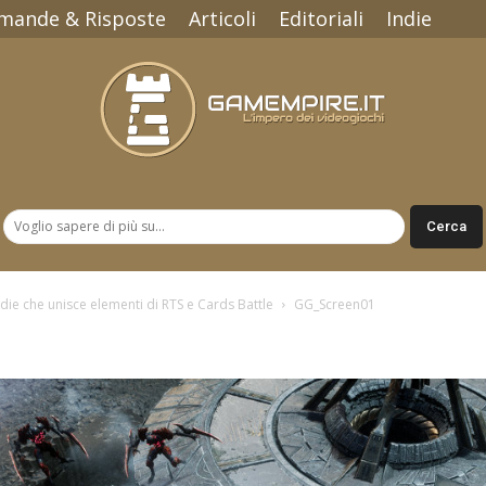
mande & Risposte
Articoli
Editoriali
Indie
Gamempire.it
ie che unisce elementi di RTS e Cards Battle
GG_Screen01