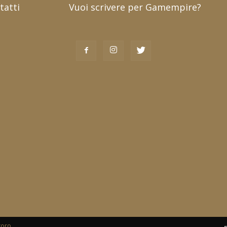
tatti
Vuoi scrivere per Gamempire?
toro