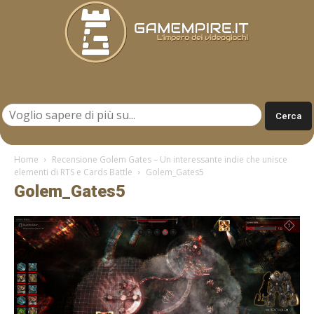
Gamempire.it
Home
Recensione Golem Gates – Un interessante indie che unisce
elementi di RTS e Cards Battle
Golem_Gates5
Golem_Gates5