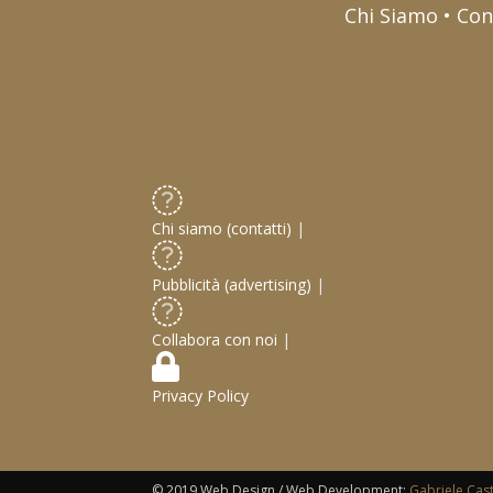
Chi Siamo • Con
Chi siamo (contatti)
|
Pubblicità (advertising)
|
Collabora con noi
|
Privacy Policy
© 2019 Web Design / Web Development:
Gabriele Cas