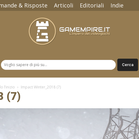
mande & Risposte
Articoli
Editoriali
Indie
Gamempire.it
 l’inizio
Impact Winter_2018 (7)
 (7)