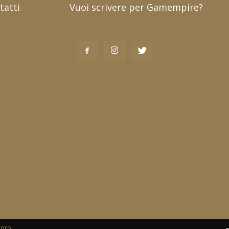
tatti
Vuoi scrivere per Gamempire?
toro