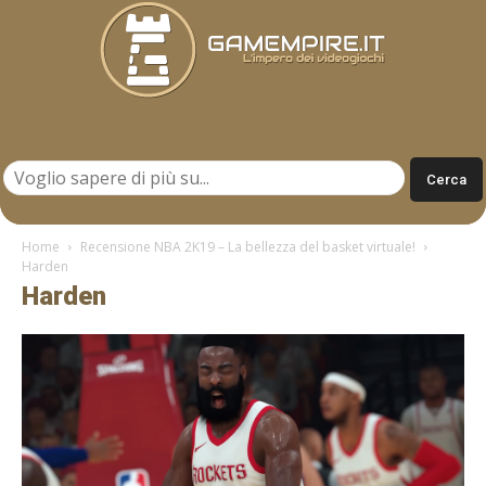
Gamempire.it
Home
Recensione NBA 2K19 – La bellezza del basket virtuale!
Harden
Harden