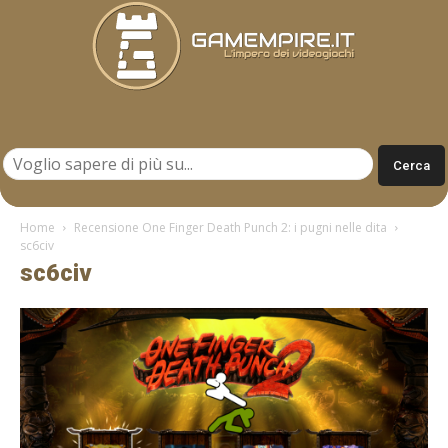
Gamempire.it
Home
Recensione One Finger Death Punch 2: i pugni nelle dita
sc6civ
sc6civ