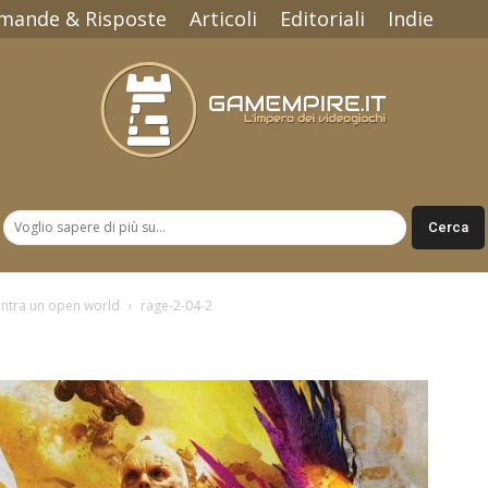
mande & Risposte
Articoli
Editoriali
Indie
Gamempire.it
ontra un open world
rage-2-04-2