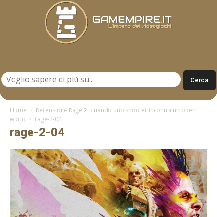
Gamempire.it
Home
Recensione Rage 2: quando uno shooter incontra un open
world
rage-2-04
rage-2-04