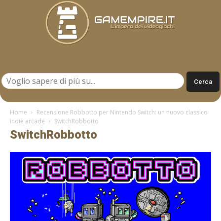
Gamempire.it
Home
Recensione Robbotto per Nintendo Switch: un nuovo classico
indie arcade
SwitchRobbotto
SwitchRobbotto