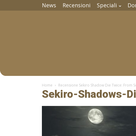
News
Recensioni
Speciali
Do
Home
Recensione Sekiro Shadow Die Twice: From So
Sekiro-Shadows-D