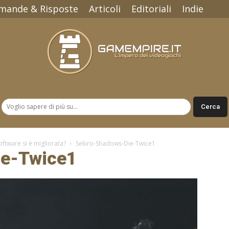
mande & Risposte
Articoli
Editoriali
Indie
Gamempire.it
ftware si è migliorata?
Sekiro-Shadows-Die-Twice1
ie-Twice1